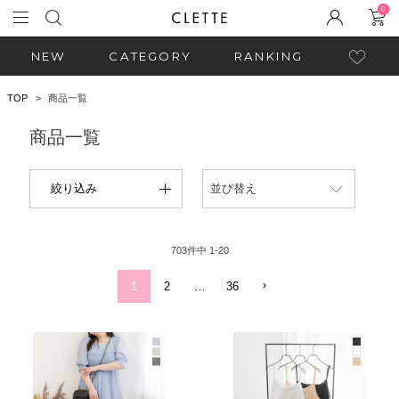
0
NEW
CATEGORY
RANKING
TOP
商品一覧
商品一覧
絞り込み
並び替え
703
件中
1
-
20
1
2
…
36