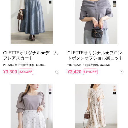
CLETTEオリジナル★デニム
CLETTEオリジナル★フロン
フレアスカート
トボタンオフショル風ニット
2025年2月上旬販売価格
¥
6,930
2025年5月上旬販売価格
¥
4,950
¥
3,300
¥
2,420
52%OFF
51%OFF