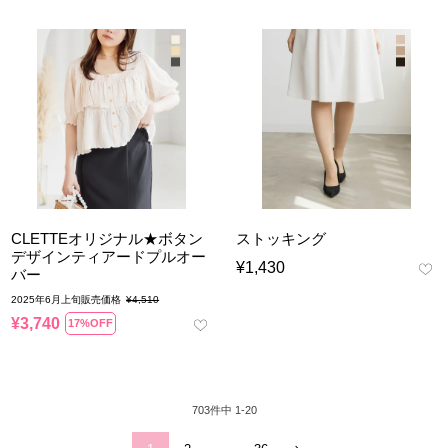
CLETTEオリジナル★ボタン
ストッキング
デザインティアードプルオー
¥
1,430
バー
2025年6月上旬販売価格
¥
4,510
¥
3,740
17%OFF
703
件中
1
-
20