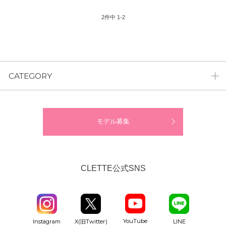
2
件中
1
-
2
CATEGORY
モデル募集
CLETTE公式SNS
YouTube
Instagram
X(旧Twitter)
LINE