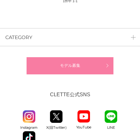
1
件中
1
-
1
CATEGORY
モデル募集
CLETTE公式SNS
YouTube
Instagram
X(旧Twitter)
LINE