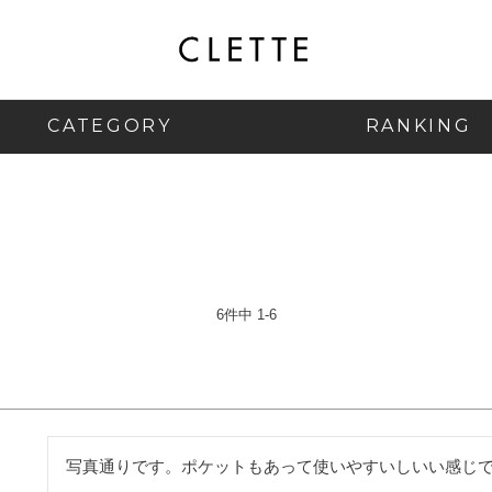
CATEGORY
RANKING
6
件中
1
-
6
写真通りです。ポケットもあって使いやすいしいい感じ