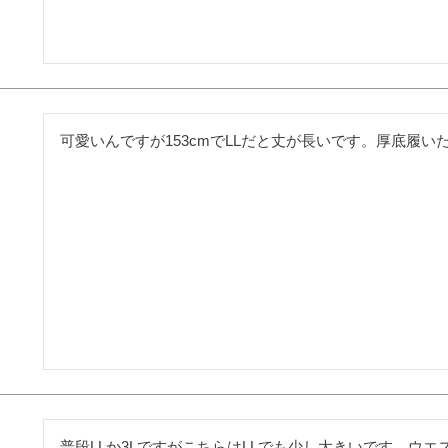
可愛いんですが153cmでLLだと丈が長いです。厚底履
普段LLか3LですがこちらはLLでも少し大きいです。ウ