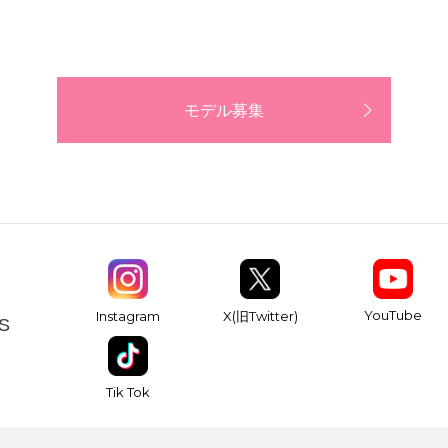
モデル募集
YouTube
Instagram
X(旧Twitter)
S
Tik Tok