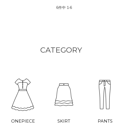
6
件中
1
-
6
CATEGORY
ONEPIECE
SKIRT
PANTS