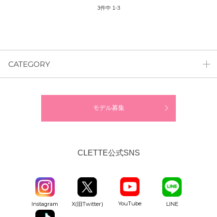
3
件中
1
-
3
CATEGORY
モデル募集
CLETTE公式SNS
YouTube
Instagram
X(旧Twitter)
LINE