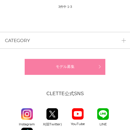
3
件中
1
-
3
CATEGORY
モデル募集
CLETTE公式SNS
YouTube
Instagram
X(旧Twitter)
LINE