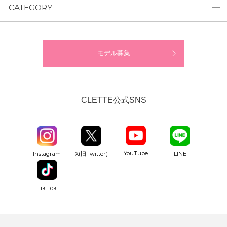
CATEGORY
モデル募集
CLETTE公式SNS
YouTube
Instagram
X(旧Twitter)
LINE
Tik Tok