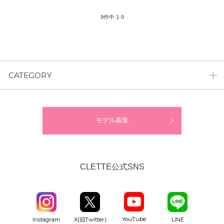
9
件中
1
-
9
CATEGORY
モデル募集
CLETTE公式SNS
YouTube
Instagram
X(旧Twitter)
LINE