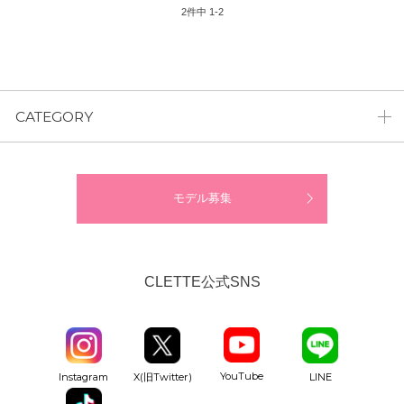
2
件中
1
-
2
CATEGORY
モデル募集
CLETTE公式SNS
YouTube
Instagram
X(旧Twitter)
LINE