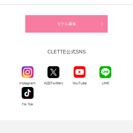
モデル募集
CLETTE公式SNS
YouTube
Instagram
X(旧Twitter)
LINE
Tik Tok