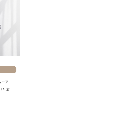
るエア
地と着