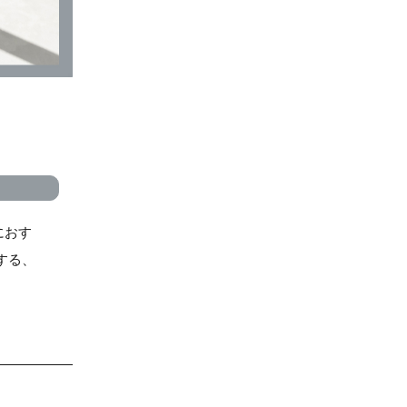
におす
する、