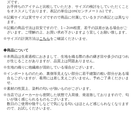
ズです。
お手持ちのアイテムと比較していただき、サイズの検討をしていただくこと
をオススメしております。表記の単位はcm(センチメートル) です。
記載サイズは実寸サイズですので商品に付属しているタグの表記とは異なり
ます。
記載の商品寸法は目安ですので、1～2cm程度、若干の誤差がある場合がご
ざいます。ご理解の上、お買い求め下さいますよう宜しくお願い致します。
サイズの計測方法は
こちら
をご確認くださいませ。
商品について
本商品は生産過程におきまして、生地を織る際の糸の継ぎ目や多少のほつれ
が生じることがありますが、品質上は問題ありません。
生地の織りに他繊維が混紡している場合がございます。
インポートもののため、裏側等見えない部分に若干縫製の粗い部分がある場
合もございますが、着用には差し支えございません。予めご了承くださいま
せ。
素材の性質上、染料の匂いが強いものがございます。
当店ではメーカーから密閉した状態で入荷後、発送致しておりますので、匂
いが強く感じられるものもございます。
数日のご使用や陰干しなどで気になる匂いはほとんど感じられなくなります
ので、お試しくださいませ。