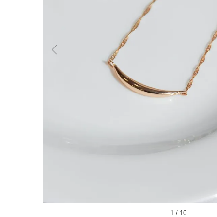
1
/
10