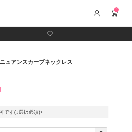
0
ル★ニュアンスカーブネックレス
です(↓選択必須)
(
必