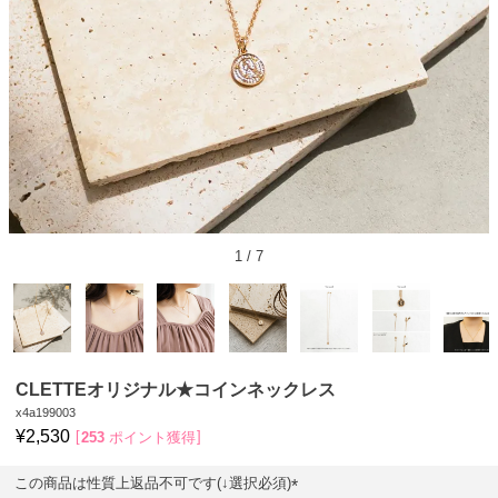
1
/
7
CLETTEオリジナル★コインネックレス
x4a199003
¥
2,530
253
ポイント獲得
この商品は性質上返品不可です(↓選択必須)