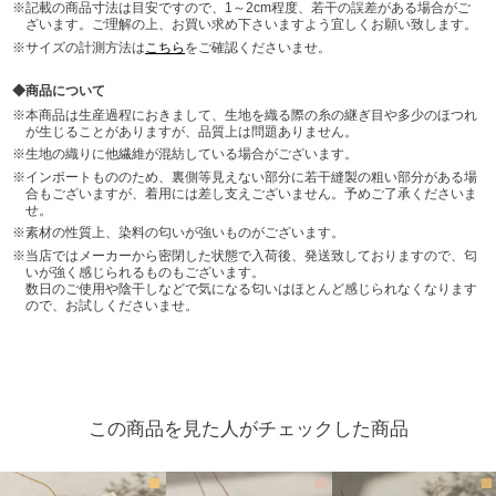
記載の商品寸法は目安ですので、1～2cm程度、若干の誤差がある場合がご
ざいます。ご理解の上、お買い求め下さいますよう宜しくお願い致します。
サイズの計測方法は
こちら
をご確認くださいませ。
商品について
本商品は生産過程におきまして、生地を織る際の糸の継ぎ目や多少のほつれ
が生じることがありますが、品質上は問題ありません。
生地の織りに他繊維が混紡している場合がございます。
インポートもののため、裏側等見えない部分に若干縫製の粗い部分がある場
合もございますが、着用には差し支えございません。予めご了承くださいま
せ。
素材の性質上、染料の匂いが強いものがございます。
当店ではメーカーから密閉した状態で入荷後、発送致しておりますので、匂
いが強く感じられるものもございます。
数日のご使用や陰干しなどで気になる匂いはほとんど感じられなくなります
ので、お試しくださいませ。
この商品を見た人がチェックした商品