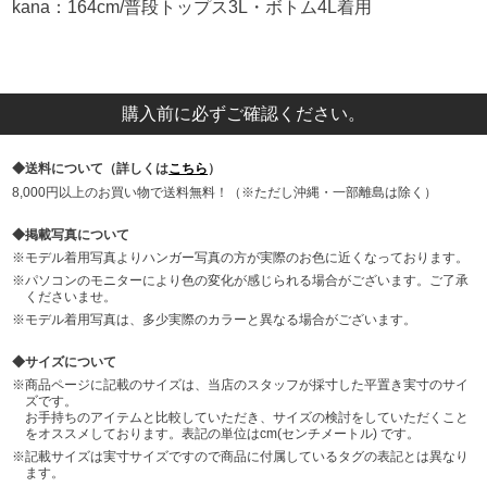
kana：164cm/普段トップス3L・ボトム4L着用
購入前に必ずご確認ください。
送料について（詳しくは
こちら
）
8,000円以上のお買い物で送料無料！（※ただし沖縄・一部離島は除く）
掲載写真について
モデル着用写真よりハンガー写真の方が実際のお色に近くなっております。
パソコンのモニターにより色の変化が感じられる場合がございます。ご了承
くださいませ。
モデル着用写真は、多少実際のカラーと異なる場合がございます。
サイズについて
商品ページに記載のサイズは、当店のスタッフが採寸した平置き実寸のサイ
ズです。
お手持ちのアイテムと比較していただき、サイズの検討をしていただくこと
をオススメしております。表記の単位はcm(センチメートル) です。
記載サイズは実寸サイズですので商品に付属しているタグの表記とは異なり
ます。