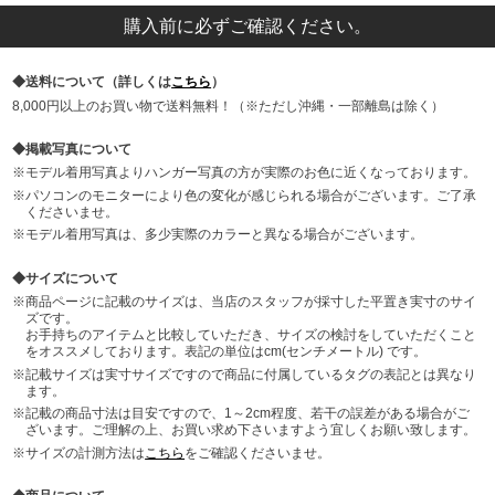
購入前に必ずご確認ください。
送料について（詳しくは
こちら
）
8,000円以上のお買い物で送料無料！（※ただし沖縄・一部離島は除く）
掲載写真について
モデル着用写真よりハンガー写真の方が実際のお色に近くなっております。
パソコンのモニターにより色の変化が感じられる場合がございます。ご了承
くださいませ。
モデル着用写真は、多少実際のカラーと異なる場合がございます。
サイズについて
商品ページに記載のサイズは、当店のスタッフが採寸した平置き実寸のサイ
ズです。
お手持ちのアイテムと比較していただき、サイズの検討をしていただくこと
をオススメしております。表記の単位はcm(センチメートル) です。
記載サイズは実寸サイズですので商品に付属しているタグの表記とは異なり
ます。
記載の商品寸法は目安ですので、1～2cm程度、若干の誤差がある場合がご
ざいます。ご理解の上、お買い求め下さいますよう宜しくお願い致します。
サイズの計測方法は
こちら
をご確認くださいませ。