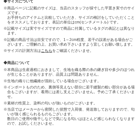
サイズについて
商品ページに記載のサイズは、当店のスタッフが採寸した平置き実寸のサイ
ズです。
お手持ちのアイテムと比較していただき、サイズの検討をしていただくこと
をオススメしております。表記の単位はcm(センチメートル) です。
記載サイズは実寸サイズですので商品に付属しているタグの表記とは異なり
ます。
記載の商品寸法は目安ですので、1～2cm程度、若干の誤差がある場合がご
ざいます。ご理解の上、お買い求め下さいますよう宜しくお願い致します。
サイズの計測方法は
こちら
をご確認くださいませ。
商品について
本商品は生産過程におきまして、生地を織る際の糸の継ぎ目や多少のほつれ
が生じることがありますが、品質上は問題ありません。
生地の織りに他繊維が混紡している場合がございます。
インポートもののため、裏側等見えない部分に若干縫製の粗い部分がある場
合もございますが、着用には差し支えございません。予めご了承くださいま
せ。
素材の性質上、染料の匂いが強いものがございます。
当店ではメーカーから密閉した状態で入荷後、発送致しておりますので、匂
いが強く感じられるものもございます。
数日のご使用や陰干しなどで気になる匂いはほとんど感じられなくなります
ので、お試しくださいませ。