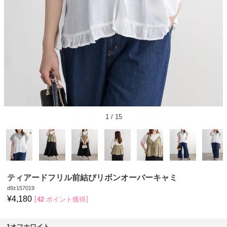
1
/
15
ティアードフリル前結びリボンオーバーキャミ
d9z157019
¥
4,180
42
ポイント獲得
1オフホワイト