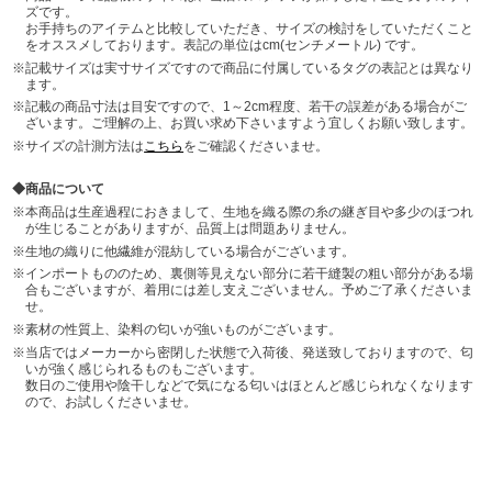
ズです。
お手持ちのアイテムと比較していただき、サイズの検討をしていただくこと
をオススメしております。表記の単位はcm(センチメートル) です。
記載サイズは実寸サイズですので商品に付属しているタグの表記とは異なり
ます。
記載の商品寸法は目安ですので、1～2cm程度、若干の誤差がある場合がご
ざいます。ご理解の上、お買い求め下さいますよう宜しくお願い致します。
サイズの計測方法は
こちら
をご確認くださいませ。
商品について
本商品は生産過程におきまして、生地を織る際の糸の継ぎ目や多少のほつれ
が生じることがありますが、品質上は問題ありません。
生地の織りに他繊維が混紡している場合がございます。
インポートもののため、裏側等見えない部分に若干縫製の粗い部分がある場
合もございますが、着用には差し支えございません。予めご了承くださいま
せ。
素材の性質上、染料の匂いが強いものがございます。
当店ではメーカーから密閉した状態で入荷後、発送致しておりますので、匂
いが強く感じられるものもございます。
数日のご使用や陰干しなどで気になる匂いはほとんど感じられなくなります
ので、お試しくださいませ。