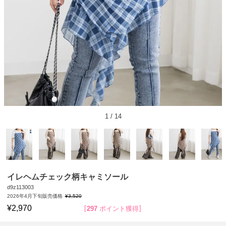
1
/
14
イレヘムチェック柄キャミソール
d9z113003
2026年4月下旬販売価格
¥
3,520
¥
2,970
297
ポイント獲得