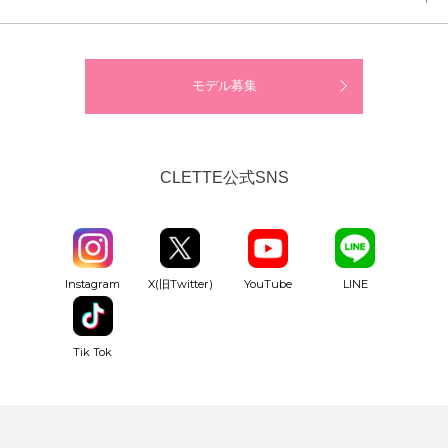
モデル募集
CLETTE公式SNS
YouTube
Instagram
X(旧Twitter)
LINE
Tik Tok