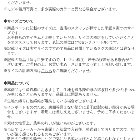
くださいませ。
モデル着用写真は、多少実際のカラーと異なる場合がございます。
サイズについて
商品ページに記載のサイズは、当店のスタッフが採寸した平置き実寸のサイ
ズです。
お手持ちのアイテムと比較していただき、サイズの検討をしていただくこと
をオススメしております。表記の単位はcm(センチメートル) です。
記載サイズは実寸サイズですので商品に付属しているタグの表記とは異なり
ます。
記載の商品寸法は目安ですので、1～2cm程度、若干の誤差がある場合がご
ざいます。ご理解の上、お買い求め下さいますよう宜しくお願い致します。
サイズの計測方法は
こちら
をご確認くださいませ。
商品について
本商品は生産過程におきまして、生地を織る際の糸の継ぎ目や多少のほつれ
が生じることがありますが、品質上は問題ありません。
生地の織りに他繊維が混紡している場合がございます。
インポートもののため、裏側等見えない部分に若干縫製の粗い部分がある場
合もございますが、着用には差し支えございません。予めご了承くださいま
せ。
素材の性質上、染料の匂いが強いものがございます。
当店ではメーカーから密閉した状態で入荷後、発送致しておりますので、匂
いが強く感じられるものもございます。
数日のご使用や陰干しなどで気になる匂いはほとんど感じられなくなります