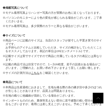
掲載写真について
モデル着用写真よりハンガー写真の方が実際のお色に近くなっております。
パソコンのモニターにより色の変化が感じられる場合がございます。ご了承
くださいませ。
モデル着用写真は、多少実際のカラーと異なる場合がございます。
サイズについて
商品ページに記載のサイズは、当店のスタッフが採寸した平置き実寸のサイ
ズです。
お手持ちのアイテムと比較していただき、サイズの検討をしていただくこと
をオススメしております。表記の単位はcm(センチメートル) です。
記載サイズは実寸サイズですので商品に付属しているタグの表記とは異なり
ます。
記載の商品寸法は目安ですので、1～2cm程度、若干の誤差がある場合がご
ざいます。ご理解の上、お買い求め下さいますよう宜しくお願い致します。
サイズの計測方法は
こちら
をご確認くださいませ。
商品について
本商品は生産過程におきまして、生地を織る際の糸の継ぎ目や多少のほつれ
が生じることがありますが、品質上は問題ありません。
生地の織りに他繊維が混紡している場合がございます。
インポートもののため、裏側等見えない部分に若干縫製の粗い部分がある場
合もございますが、着用には差し支えございません。予めご了承くださいま