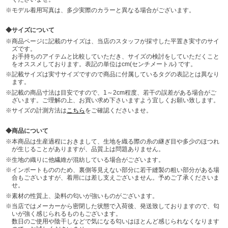
モデル着用写真は、多少実際のカラーと異なる場合がございます。
サイズについて
商品ページに記載のサイズは、当店のスタッフが採寸した平置き実寸のサイ
ズです。
お手持ちのアイテムと比較していただき、サイズの検討をしていただくこと
をオススメしております。表記の単位はcm(センチメートル) です。
記載サイズは実寸サイズですので商品に付属しているタグの表記とは異なり
ます。
記載の商品寸法は目安ですので、1～2cm程度、若干の誤差がある場合がご
ざいます。ご理解の上、お買い求め下さいますよう宜しくお願い致します。
サイズの計測方法は
こちら
をご確認くださいませ。
商品について
本商品は生産過程におきまして、生地を織る際の糸の継ぎ目や多少のほつれ
が生じることがありますが、品質上は問題ありません。
生地の織りに他繊維が混紡している場合がございます。
インポートもののため、裏側等見えない部分に若干縫製の粗い部分がある場
合もございますが、着用には差し支えございません。予めご了承くださいま
せ。
素材の性質上、染料の匂いが強いものがございます。
当店ではメーカーから密閉した状態で入荷後、発送致しておりますので、匂
いが強く感じられるものもございます。
数日のご使用や陰干しなどで気になる匂いはほとんど感じられなくなります