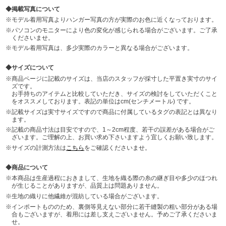
掲載写真について
モデル着用写真よりハンガー写真の方が実際のお色に近くなっております。
パソコンのモニターにより色の変化が感じられる場合がございます。ご了承
くださいませ。
モデル着用写真は、多少実際のカラーと異なる場合がございます。
サイズについて
商品ページに記載のサイズは、当店のスタッフが採寸した平置き実寸のサイ
ズです。
お手持ちのアイテムと比較していただき、サイズの検討をしていただくこと
をオススメしております。表記の単位はcm(センチメートル) です。
記載サイズは実寸サイズですので商品に付属しているタグの表記とは異なり
ます。
記載の商品寸法は目安ですので、1～2cm程度、若干の誤差がある場合がご
ざいます。ご理解の上、お買い求め下さいますよう宜しくお願い致します。
サイズの計測方法は
こちら
をご確認くださいませ。
商品について
本商品は生産過程におきまして、生地を織る際の糸の継ぎ目や多少のほつれ
が生じることがありますが、品質上は問題ありません。
生地の織りに他繊維が混紡している場合がございます。
インポートもののため、裏側等見えない部分に若干縫製の粗い部分がある場
合もございますが、着用には差し支えございません。予めご了承くださいま
せ。