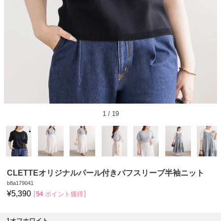
1
/
19
CLETTEオリジナルパール付きパフスリーブ半袖ニット
b8a179041
¥
5,390
54
ポイント獲得
1オフホワイト