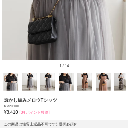
1
/
14
透かし編みメロウTシャツ
b3a203001
¥
3,410
34
ポイント獲得
この商品は性質上返品不可です(↓選択必須)