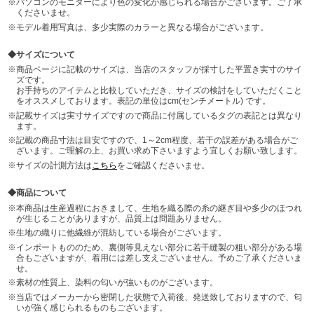
パソコンのモニターにより色の変化が感じられる場合がございます。ご了承
くださいませ。
モデル着用写真は、多少実際のカラーと異なる場合がございます。
サイズについて
商品ページに記載のサイズは、当店のスタッフが採寸した平置き実寸のサイ
ズです。
お手持ちのアイテムと比較していただき、サイズの検討をしていただくこと
をオススメしております。表記の単位はcm(センチメートル) です。
記載サイズは実寸サイズですので商品に付属しているタグの表記とは異なり
ます。
記載の商品寸法は目安ですので、1～2cm程度、若干の誤差がある場合がご
ざいます。ご理解の上、お買い求め下さいますよう宜しくお願い致します。
サイズの計測方法は
こちら
をご確認くださいませ。
商品について
本商品は生産過程におきまして、生地を織る際の糸の継ぎ目や多少のほつれ
が生じることがありますが、品質上は問題ありません。
生地の織りに他繊維が混紡している場合がございます。
インポートもののため、裏側等見えない部分に若干縫製の粗い部分がある場
合もございますが、着用には差し支えございません。予めご了承くださいま
せ。
素材の性質上、染料の匂いが強いものがございます。
当店ではメーカーから密閉した状態で入荷後、発送致しておりますので、匂
いが強く感じられるものもございます。