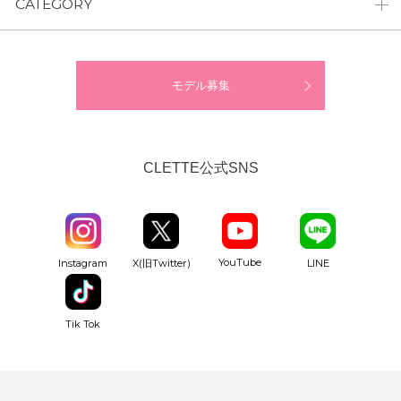
CATEGORY
モデル募集
CLETTE公式SNS
YouTube
Instagram
X(旧Twitter)
LINE
Tik Tok