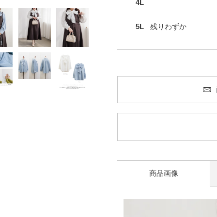
4L
5L
残りわずか
商品画像