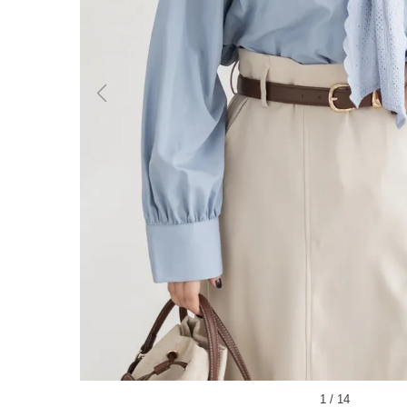
1
/
14