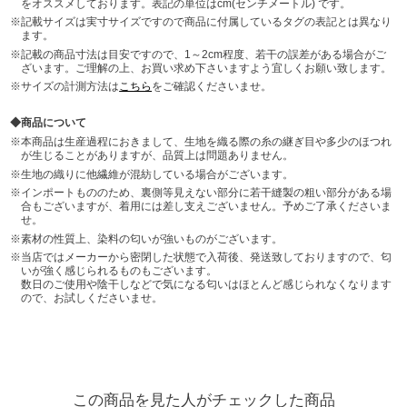
をオススメしております。表記の単位はcm(センチメートル) です。
記載サイズは実寸サイズですので商品に付属しているタグの表記とは異なり
ます。
記載の商品寸法は目安ですので、1～2cm程度、若干の誤差がある場合がご
ざいます。ご理解の上、お買い求め下さいますよう宜しくお願い致します。
サイズの計測方法は
こちら
をご確認くださいませ。
商品について
本商品は生産過程におきまして、生地を織る際の糸の継ぎ目や多少のほつれ
が生じることがありますが、品質上は問題ありません。
生地の織りに他繊維が混紡している場合がございます。
インポートもののため、裏側等見えない部分に若干縫製の粗い部分がある場
合もございますが、着用には差し支えございません。予めご了承くださいま
せ。
素材の性質上、染料の匂いが強いものがございます。
当店ではメーカーから密閉した状態で入荷後、発送致しておりますので、匂
いが強く感じられるものもございます。
数日のご使用や陰干しなどで気になる匂いはほとんど感じられなくなります
ので、お試しくださいませ。
この商品を見た人がチェックした商品