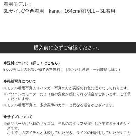
着用モデル：
3Lサイズ/全色着用 kana：164cm/普段LL～3L着用
購入前に必ずご確認ください。
送料について（詳しくは
こちら
）
8,000円以上のお買い物で送料無料！（※ただし沖縄・一部離島は除く）
掲載写真について
モデル着用写真よりハンガー写真の方が実際のお色に近くなっております。
パソコンのモニターにより色の変化が感じられる場合がございます。ご了承
くださいませ。
モデル着用写真は、多少実際のカラーと異なる場合がございます。
サイズについて
商品ページに記載のサイズは、当店のスタッフが採寸した平置き実寸のサイ
ズです。
お手持ちのアイテムと比較していただき、サイズの検討をしていただくこと