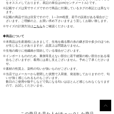
をオススメしております。表記の単位はcm(センチメートル) です。
記載サイズは実寸サイズですので商品に付属しているタグの表記とは異なり
ます。
記載の商品寸法は目安ですので、1～2cm程度、若干の誤差がある場合がご
ざいます。ご理解の上、お買い求め下さいますよう宜しくお願い致します。
サイズの計測方法は
こちら
をご確認くださいませ。
商品について
本商品は生産過程におきまして、生地を織る際の糸の継ぎ目や多少のほつれ
が生じることがありますが、品質上は問題ありません。
生地の織りに他繊維が混紡している場合がございます。
インポートもののため、裏側等見えない部分に若干縫製の粗い部分がある場
合もございますが、着用には差し支えございません。予めご了承くださいま
せ。
素材の性質上、染料の匂いが強いものがございます。
当店ではメーカーから密閉した状態で入荷後、発送致しておりますので、匂
いが強く感じられるものもございます。
数日のご使用や陰干しなどで気になる匂いはほとんど感じられなくなります
ので、お試しくださいませ。
この商品を見た人がチェックした商品