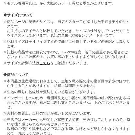
モデル着用写真は、多少実際のカラーと異なる場合がございます。
サイズについて
商品ページに記載のサイズは、当店のスタッフが採寸した平置き実寸のサイ
ズです。
お手持ちのアイテムと比較していただき、サイズの検討をしていただくこと
をオススメしております。表記の単位はcm(センチメートル) です。
記載サイズは実寸サイズですので商品に付属しているタグの表記とは異なり
ます。
記載の商品寸法は目安ですので、1～2cm程度、若干の誤差がある場合がご
ざいます。ご理解の上、お買い求め下さいますよう宜しくお願い致します。
サイズの計測方法は
こちら
をご確認くださいませ。
商品について
本商品は生産過程におきまして、生地を織る際の糸の継ぎ目や多少のほつれ
が生じることがありますが、品質上は問題ありません。
生地の織りに他繊維が混紡している場合がございます。
インポートもののため、裏側等見えない部分に若干縫製の粗い部分がある場
合もございますが、着用には差し支えございません。予めご了承くださいま
せ。
素材の性質上、染料の匂いが強いものがございます。
当店ではメーカーから密閉した状態で入荷後、発送致しておりますので、匂
いが強く感じられるものもございます。
数日のご使用や陰干しなどで気になる匂いはほとんど感じられなくなります
ので、お試しくださいませ。