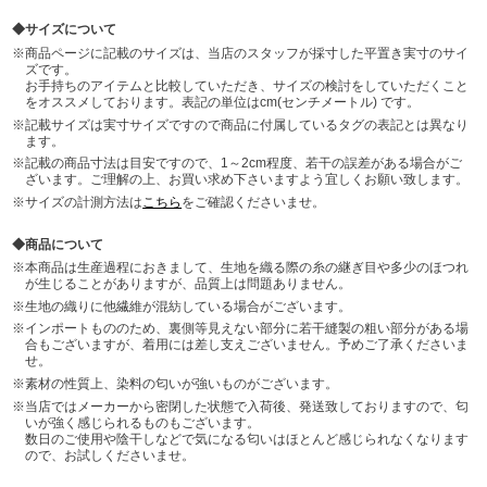
サイズについて
商品ページに記載のサイズは、当店のスタッフが採寸した平置き実寸のサイ
ズです。
お手持ちのアイテムと比較していただき、サイズの検討をしていただくこと
をオススメしております。表記の単位はcm(センチメートル) です。
記載サイズは実寸サイズですので商品に付属しているタグの表記とは異なり
ます。
記載の商品寸法は目安ですので、1～2cm程度、若干の誤差がある場合がご
ざいます。ご理解の上、お買い求め下さいますよう宜しくお願い致します。
サイズの計測方法は
こちら
をご確認くださいませ。
商品について
本商品は生産過程におきまして、生地を織る際の糸の継ぎ目や多少のほつれ
が生じることがありますが、品質上は問題ありません。
生地の織りに他繊維が混紡している場合がございます。
インポートもののため、裏側等見えない部分に若干縫製の粗い部分がある場
合もございますが、着用には差し支えございません。予めご了承くださいま
せ。
素材の性質上、染料の匂いが強いものがございます。
当店ではメーカーから密閉した状態で入荷後、発送致しておりますので、匂
いが強く感じられるものもございます。
数日のご使用や陰干しなどで気になる匂いはほとんど感じられなくなります
ので、お試しくださいませ。