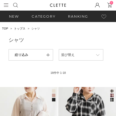
0
NEW
CATEGORY
RANKING
TOP
トップス
シャツ
シャツ
絞り込み
並び替え
18
件中
1
-
18