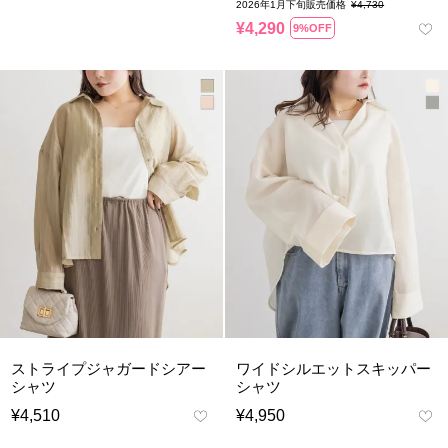
2026年1月下旬販売価格
¥
4,730
¥
4,290
9%OFF
ストライプジャガードシアー
ワイドシルエットスキッパー
シャツ
シャツ
¥
4,510
¥
4,950