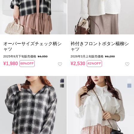
オーバーサイズチェック柄シ
衿付きフロントボタン楊柳シ
ャツ
ャツ
2025年9月下旬販売価格
¥
4,950
2026年3月上旬販売価格
¥
4,290
¥
1,980
¥
2,530
60%OFF
41%OFF