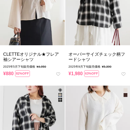
CLETTEオリジナル★フレア
オーバーサイズチェック柄フ
袖シアーシャツ
ードシャツ
2025年5月下旬販売価格
¥
4,950
2025年9月下旬販売価格
¥
5,390
¥
880
¥
1,980
82%OFF
63%OFF