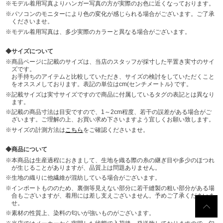
モデル着用写真よりハンガー写真の方が実際のお色に近くなっております。
パソコンのモニターにより色の変化が感じられる場合がございます。ご了承
くださいませ。
モデル着用写真は、多少実際のカラーと異なる場合がございます。
サイズについて
商品ページに記載のサイズは、当店のスタッフが採寸した平置き実寸のサイ
ズです。
お手持ちのアイテムと比較していただき、サイズの検討をしていただくこと
をオススメしております。表記の単位はcm(センチメートル) です。
記載サイズは実寸サイズですので商品に付属しているタグの表記とは異なり
ます。
記載の商品寸法は目安ですので、1～2cm程度、若干の誤差がある場合がご
ざいます。ご理解の上、お買い求め下さいますよう宜しくお願い致します。
サイズの計測方法は
こちら
をご確認くださいませ。
商品について
本商品は生産過程におきまして、生地を織る際の糸の継ぎ目や多少のほつれ
が生じることがありますが、品質上は問題ありません。
生地の織りに他繊維が混紡している場合がございます。
インポートもののため、裏側等見えない部分に若干縫製の粗い部分がある場
合もございますが、着用には差し支えございません。予めご了承くださいま
せ。
素材の性質上、染料の匂いが強いものがございます。