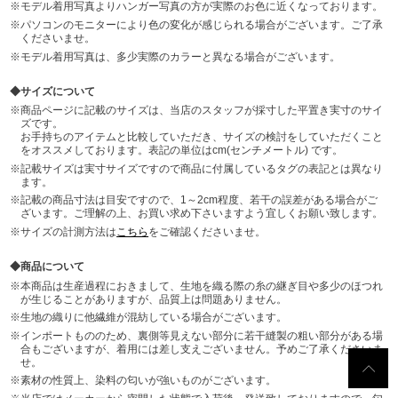
モデル着用写真よりハンガー写真の方が実際のお色に近くなっております。
パソコンのモニターにより色の変化が感じられる場合がございます。ご了承
くださいませ。
モデル着用写真は、多少実際のカラーと異なる場合がございます。
サイズについて
商品ページに記載のサイズは、当店のスタッフが採寸した平置き実寸のサイ
ズです。
お手持ちのアイテムと比較していただき、サイズの検討をしていただくこと
をオススメしております。表記の単位はcm(センチメートル) です。
記載サイズは実寸サイズですので商品に付属しているタグの表記とは異なり
ます。
記載の商品寸法は目安ですので、1～2cm程度、若干の誤差がある場合がご
ざいます。ご理解の上、お買い求め下さいますよう宜しくお願い致します。
サイズの計測方法は
こちら
をご確認くださいませ。
商品について
本商品は生産過程におきまして、生地を織る際の糸の継ぎ目や多少のほつれ
が生じることがありますが、品質上は問題ありません。
生地の織りに他繊維が混紡している場合がございます。
インポートもののため、裏側等見えない部分に若干縫製の粗い部分がある場
合もございますが、着用には差し支えございません。予めご了承くださいま
せ。
素材の性質上、染料の匂いが強いものがございます。