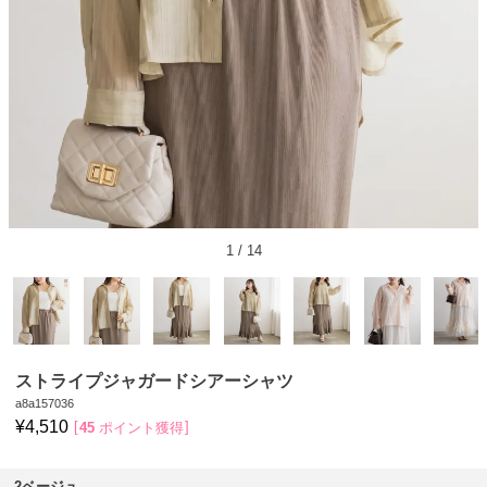
1
/
14
ストライプジャガードシアーシャツ
a8a157036
¥
4,510
45
ポイント獲得
2ベージュ