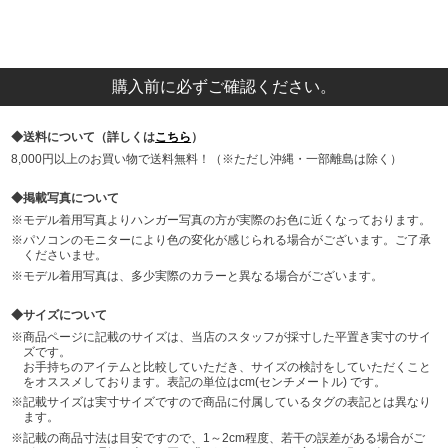
購入前に必ずご確認ください。
送料について（詳しくは
こちら
）
8,000円以上のお買い物で送料無料！（※ただし沖縄・一部離島は除く）
掲載写真について
モデル着用写真よりハンガー写真の方が実際のお色に近くなっております。
パソコンのモニターにより色の変化が感じられる場合がございます。ご了承
くださいませ。
モデル着用写真は、多少実際のカラーと異なる場合がございます。
サイズについて
商品ページに記載のサイズは、当店のスタッフが採寸した平置き実寸のサイ
ズです。
お手持ちのアイテムと比較していただき、サイズの検討をしていただくこと
をオススメしております。表記の単位はcm(センチメートル) です。
記載サイズは実寸サイズですので商品に付属しているタグの表記とは異なり
ます。
記載の商品寸法は目安ですので、1～2cm程度、若干の誤差がある場合がご