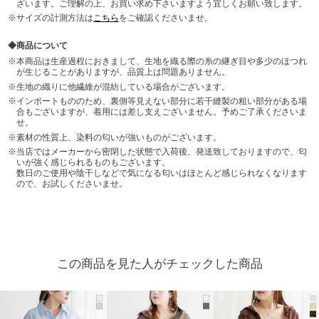
ざいます。ご理解の上、お買い求め下さいますよう宜しくお願い致します。
サイズの計測方法は
こちら
をご確認くださいませ。
商品について
本商品は生産過程におきまして、生地を織る際の糸の継ぎ目や多少のほつれ
が生じることがありますが、品質上は問題ありません。
生地の織りに他繊維が混紡している場合がございます。
インポートもののため、裏側等見えない部分に若干縫製の粗い部分がある場
合もございますが、着用には差し支えございません。予めご了承くださいま
せ。
素材の性質上、染料の匂いが強いものがございます。
当店ではメーカーから密閉した状態で入荷後、発送致しておりますので、匂
いが強く感じられるものもございます。
数日のご使用や陰干しなどで気になる匂いはほとんど感じられなくなります
ので、お試しくださいませ。
この商品を見た人がチェックした商品