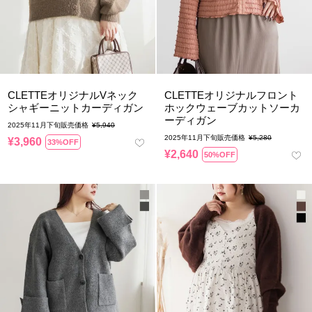
CLETTEオリジナルVネック
CLETTEオリジナルフロント
シャギーニットカーディガン
ホックウェーブカットソーカ
ーディガン
2025年11月下旬販売価格
¥
5,940
2025年11月下旬販売価格
¥
5,280
¥
3,960
33%OFF
¥
2,640
50%OFF