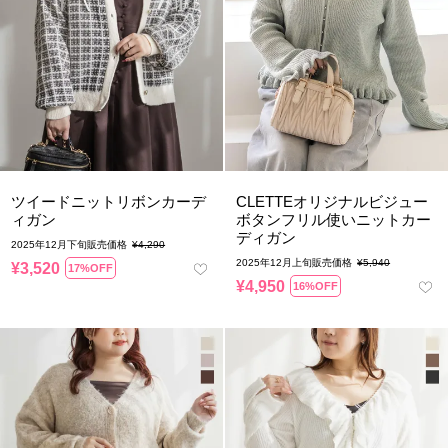
ツイードニットリボンカーデ
CLETTEオリジナルビジュー
ィガン
ボタンフリル使いニットカー
ディガン
2025年12月下旬販売価格
¥
4,290
2025年12月上旬販売価格
¥
5,940
¥
3,520
17%OFF
¥
4,950
16%OFF