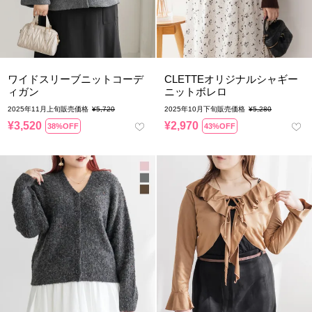
ワイドスリーブニットコーデ
CLETTEオリジナルシャギー
ィガン
ニットボレロ
2025年11月上旬販売価格
¥
5,720
2025年10月下旬販売価格
¥
5,280
¥
3,520
¥
2,970
38%OFF
43%OFF