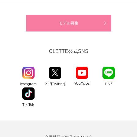
モデル募集
CLETTE公式SNS
YouTube
Instagram
X(旧Twitter)
LINE
Tik Tok