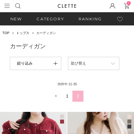
0
NEW
CATEGORY
RANKING
TOP
トップス
カーディガン
カーディガン
絞り込み
並び替え
35
件中
21
-
35
1
2