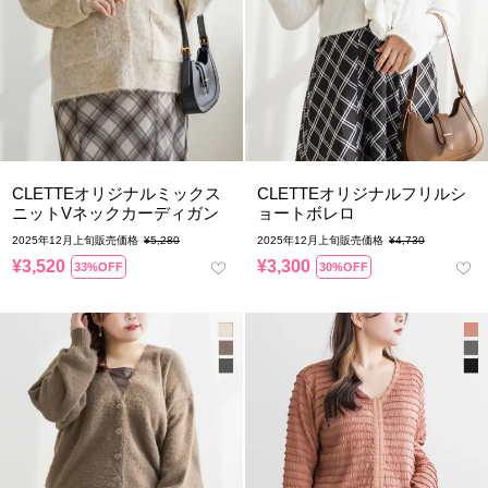
CLETTEオリジナルミックス
CLETTEオリジナルフリルシ
ニットVネックカーディガン
ョートボレロ
2025年12月上旬販売価格
¥
5,280
2025年12月上旬販売価格
¥
4,730
¥
3,520
¥
3,300
33%OFF
30%OFF