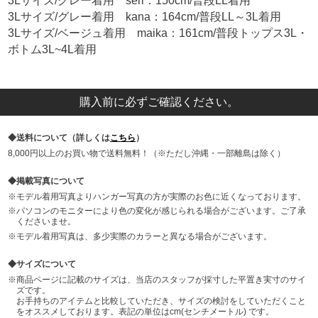
3Lサイズ/グレー着用 seri：150cm/普段LL着用
3Lサイズ/グレー着用 kana：164cm/普段LL～3L着用
3Lサイズ/ベージュ着用 maika：161cm/普段トップス3L・
ボトム3L~4L着用
購入前に必ずご確認ください。
送料について（詳しくは
こちら
）
8,000円以上のお買い物で送料無料！（※ただし沖縄・一部離島は除く）
掲載写真について
モデル着用写真よりハンガー写真の方が実際のお色に近くなっております。
パソコンのモニターにより色の変化が感じられる場合がございます。ご了承
くださいませ。
モデル着用写真は、多少実際のカラーと異なる場合がございます。
サイズについて
商品ページに記載のサイズは、当店のスタッフが採寸した平置き実寸のサイ
ズです。
お手持ちのアイテムと比較していただき、サイズの検討をしていただくこと
をオススメしております。表記の単位はcm(センチメートル) です。