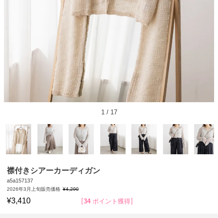
1
/
17
襟付きシアーカーディガン
a5a157137
2026年3月上旬販売価格
¥
4,290
¥
3,410
34
ポイント獲得