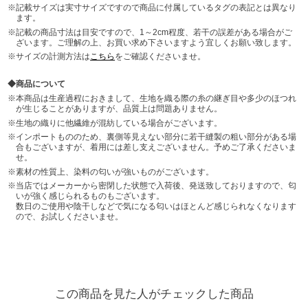
記載サイズは実寸サイズですので商品に付属しているタグの表記とは異なり
ます。
記載の商品寸法は目安ですので、1～2cm程度、若干の誤差がある場合がご
ざいます。ご理解の上、お買い求め下さいますよう宜しくお願い致します。
サイズの計測方法は
こちら
をご確認くださいませ。
商品について
本商品は生産過程におきまして、生地を織る際の糸の継ぎ目や多少のほつれ
が生じることがありますが、品質上は問題ありません。
生地の織りに他繊維が混紡している場合がございます。
インポートもののため、裏側等見えない部分に若干縫製の粗い部分がある場
合もございますが、着用には差し支えございません。予めご了承くださいま
せ。
素材の性質上、染料の匂いが強いものがございます。
当店ではメーカーから密閉した状態で入荷後、発送致しておりますので、匂
いが強く感じられるものもございます。
数日のご使用や陰干しなどで気になる匂いはほとんど感じられなくなります
ので、お試しくださいませ。
この商品を見た人がチェックした商品