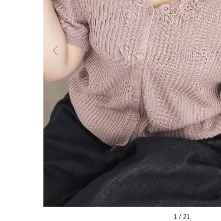
1
/
21