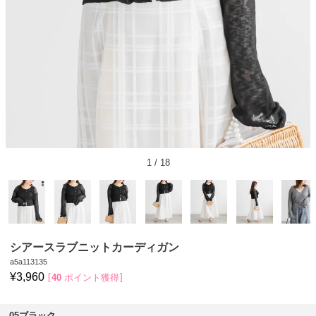
1
/
18
シアースラブニットカーディガン
a5a113135
¥
3,960
40
ポイント獲得
05ブラック