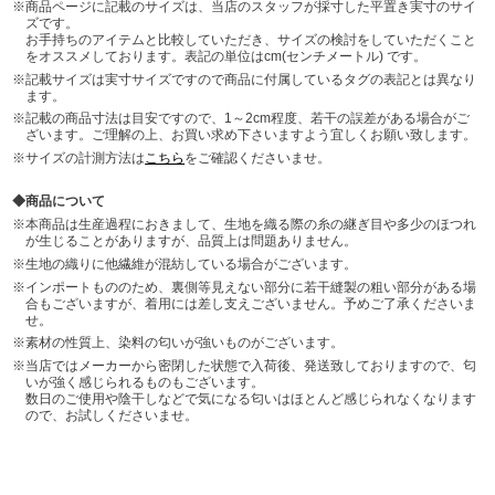
商品ページに記載のサイズは、当店のスタッフが採寸した平置き実寸のサイ
ズです。
お手持ちのアイテムと比較していただき、サイズの検討をしていただくこと
をオススメしております。表記の単位はcm(センチメートル) です。
記載サイズは実寸サイズですので商品に付属しているタグの表記とは異なり
ます。
記載の商品寸法は目安ですので、1～2cm程度、若干の誤差がある場合がご
ざいます。ご理解の上、お買い求め下さいますよう宜しくお願い致します。
サイズの計測方法は
こちら
をご確認くださいませ。
商品について
本商品は生産過程におきまして、生地を織る際の糸の継ぎ目や多少のほつれ
が生じることがありますが、品質上は問題ありません。
生地の織りに他繊維が混紡している場合がございます。
インポートもののため、裏側等見えない部分に若干縫製の粗い部分がある場
合もございますが、着用には差し支えございません。予めご了承くださいま
せ。
素材の性質上、染料の匂いが強いものがございます。
当店ではメーカーから密閉した状態で入荷後、発送致しておりますので、匂
いが強く感じられるものもございます。
数日のご使用や陰干しなどで気になる匂いはほとんど感じられなくなります
ので、お試しくださいませ。