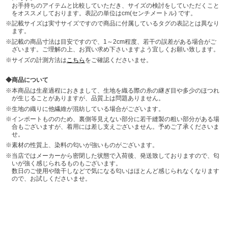
お手持ちのアイテムと比較していただき、サイズの検討をしていただくこと
をオススメしております。表記の単位はcm(センチメートル) です。
記載サイズは実寸サイズですので商品に付属しているタグの表記とは異なり
ます。
記載の商品寸法は目安ですので、1～2cm程度、若干の誤差がある場合がご
ざいます。ご理解の上、お買い求め下さいますよう宜しくお願い致します。
サイズの計測方法は
こちら
をご確認くださいませ。
商品について
本商品は生産過程におきまして、生地を織る際の糸の継ぎ目や多少のほつれ
が生じることがありますが、品質上は問題ありません。
生地の織りに他繊維が混紡している場合がございます。
インポートもののため、裏側等見えない部分に若干縫製の粗い部分がある場
合もございますが、着用には差し支えございません。予めご了承くださいま
せ。
素材の性質上、染料の匂いが強いものがございます。
当店ではメーカーから密閉した状態で入荷後、発送致しておりますので、匂
いが強く感じられるものもございます。
数日のご使用や陰干しなどで気になる匂いはほとんど感じられなくなります
ので、お試しくださいませ。