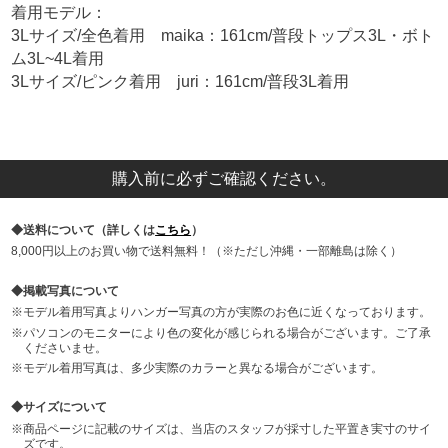
着用モデル：
3Lサイズ/全色着用 maika：161cm/普段トップス3L・ボト
ム3L~4L着用
3Lサイズ/ピンク着用 juri：161cm/普段3L着用
購入前に必ずご確認ください。
送料について（詳しくは
こちら
）
8,000円以上のお買い物で送料無料！（※ただし沖縄・一部離島は除く）
掲載写真について
モデル着用写真よりハンガー写真の方が実際のお色に近くなっております。
パソコンのモニターにより色の変化が感じられる場合がございます。ご了承
くださいませ。
モデル着用写真は、多少実際のカラーと異なる場合がございます。
サイズについて
商品ページに記載のサイズは、当店のスタッフが採寸した平置き実寸のサイ
ズです。