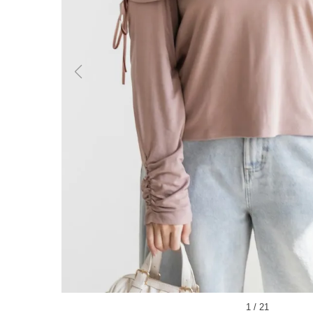
1
/
21