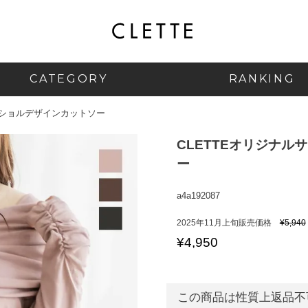
CATEGORY
RANKING
フショルデザインカットソー
CLETTEオリジナ
ー
a4a192087
2025年11月上旬販売価格
¥
5,940
¥
4,950
この商品は性質上返品不可