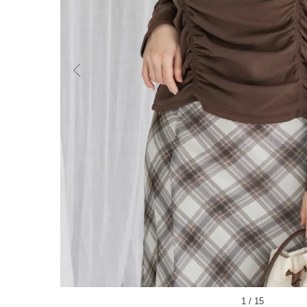
1
/
15