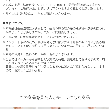
記載の商品寸法は目安ですので、1～2cm程度、若干の誤差がある場合がご
ざいます。ご理解の上、お買い求め下さいますよう宜しくお願い致します。
サイズの計測方法は
こちら
をご確認くださいませ。
商品について
本商品は生産過程におきまして、生地を織る際の糸の継ぎ目や多少のほつれ
が生じることがありますが、品質上は問題ありません。
生地の織りに他繊維が混紡している場合がございます。
インポートもののため、裏側等見えない部分に若干縫製の粗い部分がある場
合もございますが、着用には差し支えございません。予めご了承くださいま
せ。
素材の性質上、染料の匂いが強いものがございます。
当店ではメーカーから密閉した状態で入荷後、発送致しておりますので、匂
いが強く感じられるものもございます。
数日のご使用や陰干しなどで気になる匂いはほとんど感じられなくなります
ので、お試しくださいませ。
この商品を見た人がチェックした商品