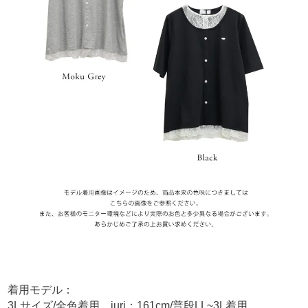
着用モデル：
3Lサイズ/全色着用 juri：161cm/普段LL~3L着用