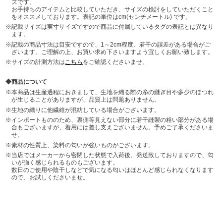
ズです。
お手持ちのアイテムと比較していただき、サイズの検討をしていただくこと
をオススメしております。表記の単位はcm(センチメートル) です。
記載サイズは実寸サイズですので商品に付属しているタグの表記とは異なり
ます。
記載の商品寸法は目安ですので、1～2cm程度、若干の誤差がある場合がご
ざいます。ご理解の上、お買い求め下さいますよう宜しくお願い致します。
サイズの計測方法は
こちら
をご確認くださいませ。
商品について
本商品は生産過程におきまして、生地を織る際の糸の継ぎ目や多少のほつれ
が生じることがありますが、品質上は問題ありません。
生地の織りに他繊維が混紡している場合がございます。
インポートもののため、裏側等見えない部分に若干縫製の粗い部分がある場
合もございますが、着用には差し支えございません。予めご了承くださいま
せ。
素材の性質上、染料の匂いが強いものがございます。
当店ではメーカーから密閉した状態で入荷後、発送致しておりますので、匂
いが強く感じられるものもございます。
数日のご使用や陰干しなどで気になる匂いはほとんど感じられなくなります
ので、お試しくださいませ。