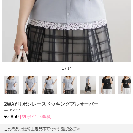
1
/
14
2WAYリボンレースドッキングプルオーバー
a4a112097
¥
3,850
39
ポイント獲得
この商品は性質上返品不可です(↓選択必須)