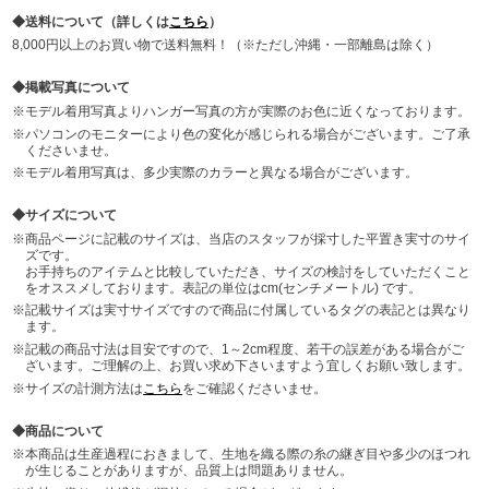
送料について（詳しくは
こちら
）
8,000円以上のお買い物で送料無料！（※ただし沖縄・一部離島は除く）
掲載写真について
モデル着用写真よりハンガー写真の方が実際のお色に近くなっております。
パソコンのモニターにより色の変化が感じられる場合がございます。ご了承
くださいませ。
モデル着用写真は、多少実際のカラーと異なる場合がございます。
サイズについて
商品ページに記載のサイズは、当店のスタッフが採寸した平置き実寸のサイ
ズです。
お手持ちのアイテムと比較していただき、サイズの検討をしていただくこと
をオススメしております。表記の単位はcm(センチメートル) です。
記載サイズは実寸サイズですので商品に付属しているタグの表記とは異なり
ます。
記載の商品寸法は目安ですので、1～2cm程度、若干の誤差がある場合がご
ざいます。ご理解の上、お買い求め下さいますよう宜しくお願い致します。
サイズの計測方法は
こちら
をご確認くださいませ。
商品について
本商品は生産過程におきまして、生地を織る際の糸の継ぎ目や多少のほつれ
が生じることがありますが、品質上は問題ありません。