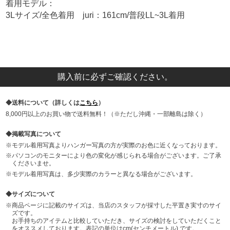
着用モデル：
3Lサイズ/全色着用 juri：161cm/普段LL~3L着用
購入前に必ずご確認ください。
送料について（詳しくは
こちら
）
8,000円以上のお買い物で送料無料！（※ただし沖縄・一部離島は除く）
掲載写真について
モデル着用写真よりハンガー写真の方が実際のお色に近くなっております。
パソコンのモニターにより色の変化が感じられる場合がございます。ご了承
くださいませ。
モデル着用写真は、多少実際のカラーと異なる場合がございます。
サイズについて
商品ページに記載のサイズは、当店のスタッフが採寸した平置き実寸のサイ
ズです。
お手持ちのアイテムと比較していただき、サイズの検討をしていただくこと
をオススメしております。表記の単位はcm(センチメートル) です。