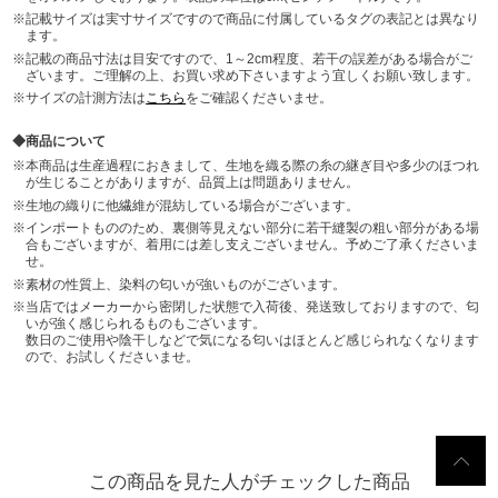
記載サイズは実寸サイズですので商品に付属しているタグの表記とは異なり
ます。
記載の商品寸法は目安ですので、1～2cm程度、若干の誤差がある場合がご
ざいます。ご理解の上、お買い求め下さいますよう宜しくお願い致します。
サイズの計測方法は
こちら
をご確認くださいませ。
商品について
本商品は生産過程におきまして、生地を織る際の糸の継ぎ目や多少のほつれ
が生じることがありますが、品質上は問題ありません。
生地の織りに他繊維が混紡している場合がございます。
インポートもののため、裏側等見えない部分に若干縫製の粗い部分がある場
合もございますが、着用には差し支えございません。予めご了承くださいま
せ。
素材の性質上、染料の匂いが強いものがございます。
当店ではメーカーから密閉した状態で入荷後、発送致しておりますので、匂
いが強く感じられるものもございます。
数日のご使用や陰干しなどで気になる匂いはほとんど感じられなくなります
ので、お試しくださいませ。
この商品を見た人がチェックした商品