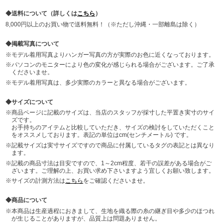
送料について（詳しくは
こちら
）
8,000円以上のお買い物で送料無料！（※ただし沖縄・一部離島は除く）
掲載写真について
モデル着用写真よりハンガー写真の方が実際のお色に近くなっております。
パソコンのモニターにより色の変化が感じられる場合がございます。ご了承
くださいませ。
モデル着用写真は、多少実際のカラーと異なる場合がございます。
サイズについて
商品ページに記載のサイズは、当店のスタッフが採寸した平置き実寸のサイ
ズです。
お手持ちのアイテムと比較していただき、サイズの検討をしていただくこと
をオススメしております。表記の単位はcm(センチメートル) です。
記載サイズは実寸サイズですので商品に付属しているタグの表記とは異なり
ます。
記載の商品寸法は目安ですので、1～2cm程度、若干の誤差がある場合がご
ざいます。ご理解の上、お買い求め下さいますよう宜しくお願い致します。
サイズの計測方法は
こちら
をご確認くださいませ。
商品について
本商品は生産過程におきまして、生地を織る際の糸の継ぎ目や多少のほつれ
が生じることがありますが、品質上は問題ありません。