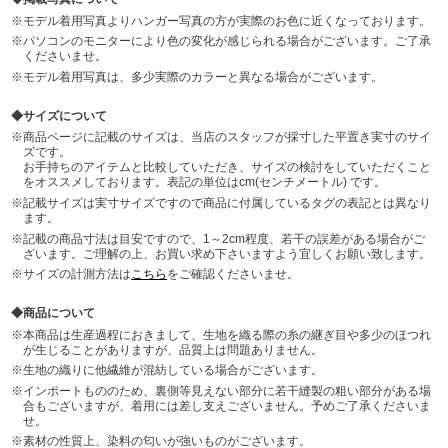
モデル着用写真よりハンガー写真の方が実際のお色に近くなっております。
パソコンのモニターにより色の変化が感じられる場合がございます。ご了承
くださいませ。
モデル着用写真は、多少実際のカラーと異なる場合がございます。
サイズについて
商品ページに記載のサイズは、当店のスタッフが採寸した平置き実寸のサイ
ズです。
お手持ちのアイテムと比較していただき、サイズの検討をしていただくこと
をオススメしております。表記の単位はcm(センチメートル) です。
記載サイズは実寸サイズですので商品に付属しているタグの表記とは異なり
ます。
記載の商品寸法は目安ですので、1～2cm程度、若干の誤差がある場合がご
ざいます。ご理解の上、お買い求め下さいますよう宜しくお願い致します。
サイズの計測方法は
こちら
をご確認くださいませ。
商品について
本商品は生産過程におきまして、生地を織る際の糸の継ぎ目や多少のほつれ
が生じることがありますが、品質上は問題ありません。
生地の織りに他繊維が混紡している場合がございます。
インポートもののため、裏側等見えない部分に若干縫製の粗い部分がある場
合もございますが、着用には差し支えございません。予めご了承くださいま
せ。
素材の性質上、染料の匂いが強いものがございます。