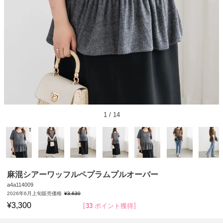
1
/
14
麻混シアーワッフルペプラムプルオーバー
a4a114009
2026年6月上旬販売価格
¥
3,630
¥
3,300
33
ポイント獲得