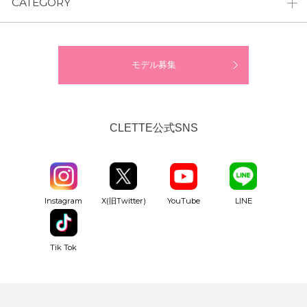
CATEGORY
モデル募集
CLETTE公式SNS
YouTube
Instagram
X(旧Twitter)
LINE
Tik Tok