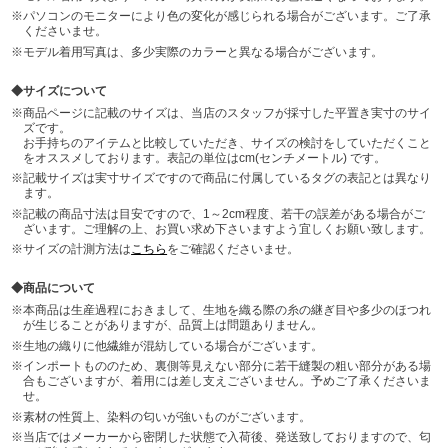
パソコンのモニターにより色の変化が感じられる場合がございます。ご了承
くださいませ。
モデル着用写真は、多少実際のカラーと異なる場合がございます。
サイズについて
商品ページに記載のサイズは、当店のスタッフが採寸した平置き実寸のサイ
ズです。
お手持ちのアイテムと比較していただき、サイズの検討をしていただくこと
をオススメしております。表記の単位はcm(センチメートル) です。
記載サイズは実寸サイズですので商品に付属しているタグの表記とは異なり
ます。
記載の商品寸法は目安ですので、1～2cm程度、若干の誤差がある場合がご
ざいます。ご理解の上、お買い求め下さいますよう宜しくお願い致します。
サイズの計測方法は
こちら
をご確認くださいませ。
商品について
本商品は生産過程におきまして、生地を織る際の糸の継ぎ目や多少のほつれ
が生じることがありますが、品質上は問題ありません。
生地の織りに他繊維が混紡している場合がございます。
インポートもののため、裏側等見えない部分に若干縫製の粗い部分がある場
合もございますが、着用には差し支えございません。予めご了承くださいま
せ。
素材の性質上、染料の匂いが強いものがございます。
当店ではメーカーから密閉した状態で入荷後、発送致しておりますので、匂