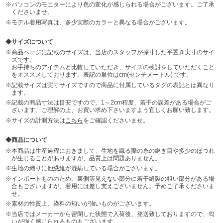
パソコンのモニターにより色の変化が感じられる場合がございます。ご了承
くださいませ。
モデル着用写真は、多少実際のカラーと異なる場合がございます。
サイズについて
商品ページに記載のサイズは、当店のスタッフが採寸した平置き実寸のサイ
ズです。
お手持ちのアイテムと比較していただき、サイズの検討をしていただくこと
をオススメしております。表記の単位はcm(センチメートル) です。
記載サイズは実寸サイズですので商品に付属しているタグの表記とは異なり
ます。
記載の商品寸法は目安ですので、1～2cm程度、若干の誤差がある場合がご
ざいます。ご理解の上、お買い求め下さいますよう宜しくお願い致します。
サイズの計測方法は
こちら
をご確認くださいませ。
商品について
本商品は生産過程におきまして、生地を織る際の糸の継ぎ目や多少のほつれ
が生じることがありますが、品質上は問題ありません。
生地の織りに他繊維が混紡している場合がございます。
インポートもののため、裏側等見えない部分に若干縫製の粗い部分がある場
合もございますが、着用には差し支えございません。予めご了承くださいま
せ。
素材の性質上、染料の匂いが強いものがございます。
当店ではメーカーから密閉した状態で入荷後、発送致しておりますので、匂
いが強く感じられるものもございます。