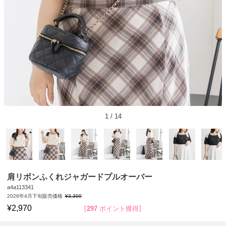
1
/
14
肩リボンふくれジャガードプルオーバー
a4a113341
2026年4月下旬販売価格
¥
3,300
¥
2,970
297
ポイント獲得