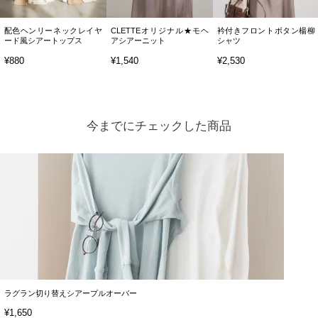
配色ヘンリーネックレイヤ
CLETTEオリジナル★モヘ
衿付きフロントボタン楊柳
ード風シアートップス
アシアーニット
シャツ
¥880
¥1,540
¥2,530
今までにチェックした商品
ラグラン切り替えシアープルオーバー
¥1,650