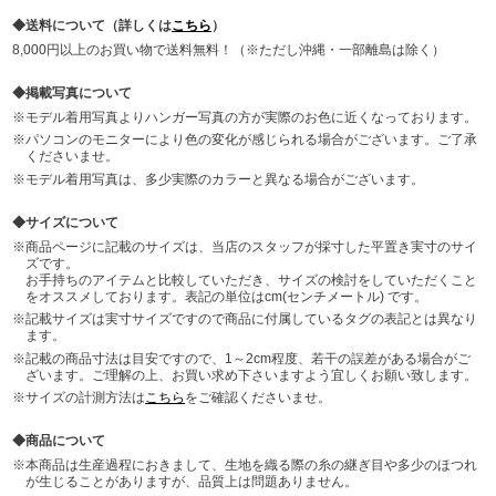
送料について（詳しくは
こちら
）
8,000円以上のお買い物で送料無料！（※ただし沖縄・一部離島は除く）
掲載写真について
モデル着用写真よりハンガー写真の方が実際のお色に近くなっております。
パソコンのモニターにより色の変化が感じられる場合がございます。ご了承
くださいませ。
モデル着用写真は、多少実際のカラーと異なる場合がございます。
サイズについて
商品ページに記載のサイズは、当店のスタッフが採寸した平置き実寸のサイ
ズです。
お手持ちのアイテムと比較していただき、サイズの検討をしていただくこと
をオススメしております。表記の単位はcm(センチメートル) です。
記載サイズは実寸サイズですので商品に付属しているタグの表記とは異なり
ます。
記載の商品寸法は目安ですので、1～2cm程度、若干の誤差がある場合がご
ざいます。ご理解の上、お買い求め下さいますよう宜しくお願い致します。
サイズの計測方法は
こちら
をご確認くださいませ。
商品について
本商品は生産過程におきまして、生地を織る際の糸の継ぎ目や多少のほつれ
が生じることがありますが、品質上は問題ありません。