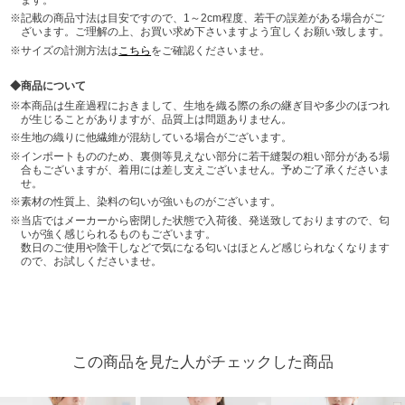
記載の商品寸法は目安ですので、1～2cm程度、若干の誤差がある場合がご
ざいます。ご理解の上、お買い求め下さいますよう宜しくお願い致します。
サイズの計測方法は
こちら
をご確認くださいませ。
商品について
本商品は生産過程におきまして、生地を織る際の糸の継ぎ目や多少のほつれ
が生じることがありますが、品質上は問題ありません。
生地の織りに他繊維が混紡している場合がございます。
インポートもののため、裏側等見えない部分に若干縫製の粗い部分がある場
合もございますが、着用には差し支えございません。予めご了承くださいま
せ。
素材の性質上、染料の匂いが強いものがございます。
当店ではメーカーから密閉した状態で入荷後、発送致しておりますので、匂
いが強く感じられるものもございます。
数日のご使用や陰干しなどで気になる匂いはほとんど感じられなくなります
ので、お試しくださいませ。
この商品を見た人がチェックした商品