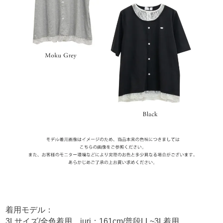
着用モデル：
3Lサイズ/全色着用 juri：161cm/普段LL~3L着用