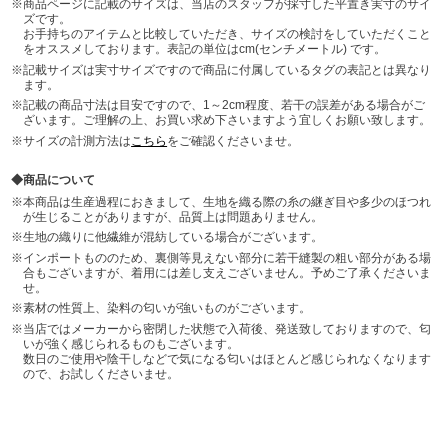
商品ページに記載のサイズは、当店のスタッフが採寸した平置き実寸のサイ
ズです。
お手持ちのアイテムと比較していただき、サイズの検討をしていただくこと
をオススメしております。表記の単位はcm(センチメートル) です。
記載サイズは実寸サイズですので商品に付属しているタグの表記とは異なり
ます。
記載の商品寸法は目安ですので、1～2cm程度、若干の誤差がある場合がご
ざいます。ご理解の上、お買い求め下さいますよう宜しくお願い致します。
サイズの計測方法は
こちら
をご確認くださいませ。
商品について
本商品は生産過程におきまして、生地を織る際の糸の継ぎ目や多少のほつれ
が生じることがありますが、品質上は問題ありません。
生地の織りに他繊維が混紡している場合がございます。
インポートもののため、裏側等見えない部分に若干縫製の粗い部分がある場
合もございますが、着用には差し支えございません。予めご了承くださいま
せ。
素材の性質上、染料の匂いが強いものがございます。
当店ではメーカーから密閉した状態で入荷後、発送致しておりますので、匂
いが強く感じられるものもございます。
数日のご使用や陰干しなどで気になる匂いはほとんど感じられなくなります
ので、お試しくださいませ。