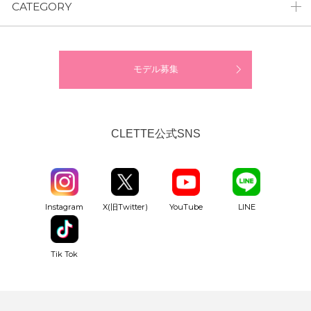
CATEGORY
モデル募集
CLETTE公式SNS
YouTube
Instagram
X(旧Twitter)
LINE
Tik Tok